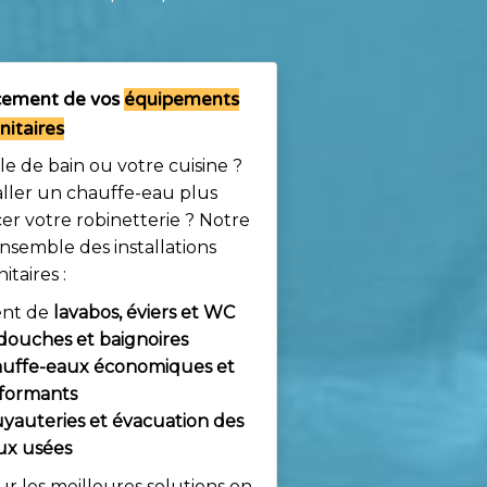
acement de vos
équipements
nitaires
le de bain ou votre cuisine ?
aller un chauffe-eau plus
r votre robinetterie ? Notre
ensemble des installations
nitaires :
ent de
lavabos, éviers et WC
douches et baignoires
uffe-eaux économiques et
formants
uyauteries et évacuation des
ux usées
ur les meilleures solutions en