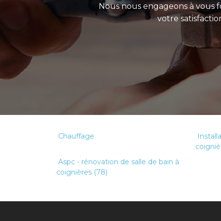
Nous nous engageons à vous fo
votre satisfacti
Chauffage
Install
coigniè
Aspc - rénovation de salle de bain à
coignières (78)