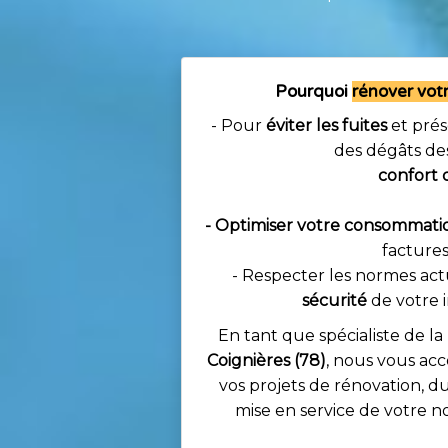
Pourquoi
rénover vot
- Pour
éviter les fuites
et prés
des dégâts de
- Améliorer votre
confort 
équipements m
- Optimiser votre consommati
facture
- Respecter les normes actu
sécurité
de votre i
En tant que spécialiste de la
Coignières (78)
, nous vous a
vos projets de rénovation, du 
mise en service de votre no