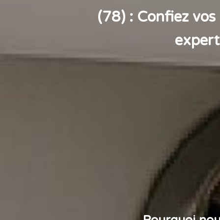
(78) : Confiez vos
expert