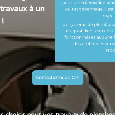
pour une
rénovation plo
 travaux à un
ou un dépannage, il est 
expert
 !
Un système de plomberie 
au quotidien : eau cha
fonctionnels et aucune fu
des problèmes survi
rapi
Contactez-nous ICI <