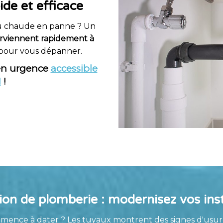
ide et efficace
au chaude en panne ? Un
erviennent rapidement à
pour vous dépanner.
en urgence
accessible
I
!
on de plomberie : modernisez vos inst
ence à dater ? Les tuyaux montrent des signes d'usure