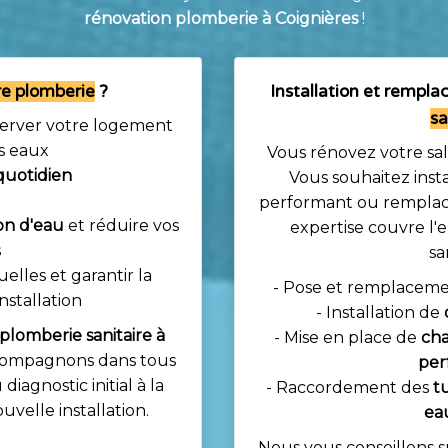
rénovation plomberie à Coignières
!
re plomberie
?
Installation et rempl
sa
erver votre logement
s eaux
Vous rénovez votre sal
quotidien
avec des
Vous souhaitez inst
odernes
performant ou remplace
on d'eau
et réduire vos
expertise couvre l'
s
sa
elles et garantir la
- Pose et remplacem
nstallation
- Installation de
plomberie sanitaire à
- Mise en place de
cha
ccompagnons dans tous
per
diagnostic initial à la
- Raccordement des
t
uvelle installation.
ea
Nous vous conseillons s