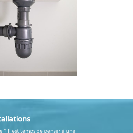
allations
 ? Il est temps de penser à une